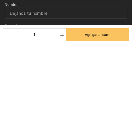
Nombre
Correo*
－
＋
Agregar al carro
Quiero recibir el newsletter con promociones.
Suscribirse
Ayuda al cliente
Términos y condiciones