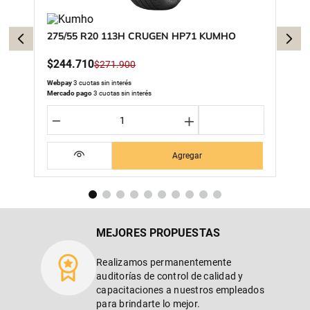
275/55 R20 113H CRUGEN HP71 KUMHO
$
244
.
710
$
271
.
900
Webpay
3 cuotas sin interés
Mercado pago
3 cuotas sin interés
－
＋
Agregar
MEJORES PROPUESTAS
Realizamos permanentemente
auditorías de control de calidad y
capacitaciones a nuestros empleados
para brindarte lo mejor.