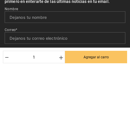
primero en enterarte de las últimas noticias en tu email.
Nombre
Correo*
Quiero recibir el newsletter con promociones.
－
＋
Agregar al carro
Suscribirse
Ayuda al cliente