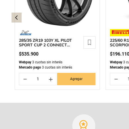
285/35 ZR19 103Y XL PILOT
225/60 R1
SPORT CUP 2 CONNECT
SCORPIO
MICHELIN
$
535
.
900
$
196
.
11
Webpay
3 cuotas sin interés
Webpay
3 cu
Mercado pago
3 cuotas sin interés
Mercado pa
－
＋
－
Agregar