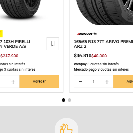
7 103H PIRELLI
165/65 R13 77T ARIVO PREM
N VERDE A/S
ARZ 2
0
$
36
.
810
$
217
.
900
$
40
.
900
otas sin interés
Webpay
3 cuotas sin interés
go
3 cuotas sin interés
Mercado pago
3 cuotas sin interés
＋
－
＋
Agregar
Agr