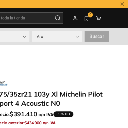
ontactar a 600 3600 500
oda la tienda
0
Buscar
Aro
75/35zr21 103y Xl Michelin Pilot
port 4 Acoustic N0
$
391
.
410
ecio:
10%
ecio anterior:
$
434
.
900