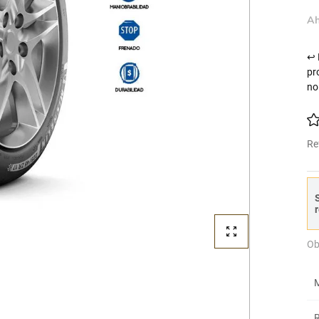
Ah
↩ 
pr
no
Re
S
r
Ob
M
R