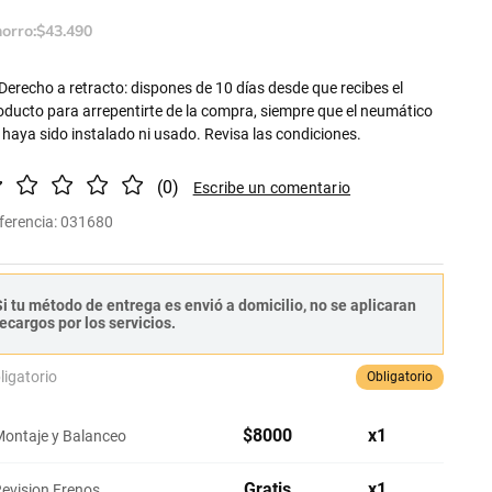
orro:
$
43
.
490
Derecho a retracto: dispones de 10 días desde que recibes el
oducto para arrepentirte de la compra, siempre que el neumático
 haya sido instalado ni usado. Revisa las condiciones.
(
0
)
ferencia
:
031680
i tu método de entrega es envió a domicilio, no se aplicaran
ecargos por los servicios.
ligatorio
Obligatorio
$
8000
x
1
ontaje y Balanceo
Gratis
x
1
evision Frenos