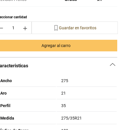
－
＋
Agregar al carro
aracteristicas
Ancho
275
Aro
21
Perfil
35
Medida
275/35R21