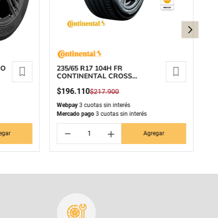
IO
235/65 R17 104H FR
2
CONTINENTAL CROSS
G
CONTACT LX SPORT
$
196
.
110
$
$
217
.
900
Webpay
3 cuotas sin interés
We
Mercado pago
3 cuotas sin interés
Me
－
＋
egar
Agregar