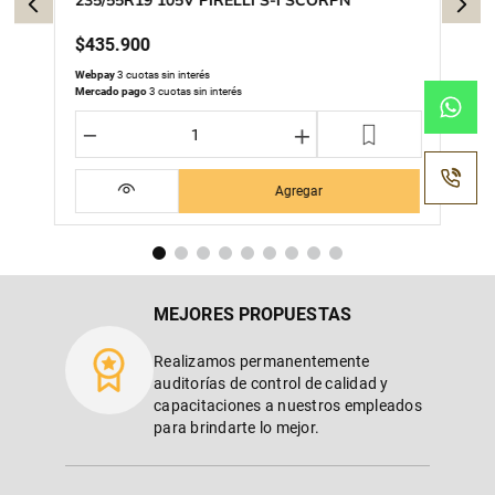
235/55R19 105V PIRELLI S-I SCORPN
$
435
.
900
Webpay
3 cuotas sin interés
Mercado pago
3 cuotas sin interés
－
＋
Agregar
MEJORES PROPUESTAS
Realizamos permanentemente
auditorías de control de calidad y
capacitaciones a nuestros empleados
para brindarte lo mejor.