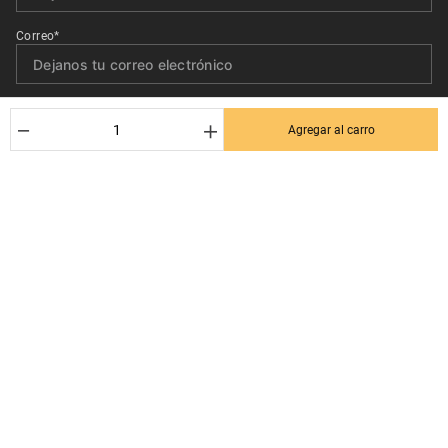
Correo*
Quiero recibir el newsletter con promociones.
－
＋
Agregar al carro
Suscribirse
Ayuda al cliente
Términos y condiciones
Contactanos
Politica de Seguridad y Privacidad
+56 9 3380 0499