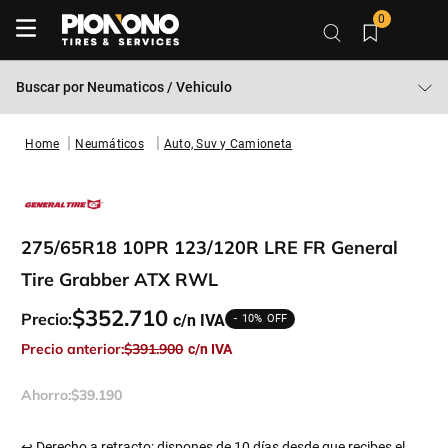
0
Buscar por
Neumaticos / Vehiculo
Neumáticos
Auto, Suv y Camioneta
275/65R18 10PR 123/120R LRE FR General
Tire Grabber ATX RWL
$
352
.
710
Precio:
10%
Precio anterior:
$
391
.
900
Ahorro:
$
39
.
190
↩ Derecho a retracto: dispones de 10 días desde que recibes el