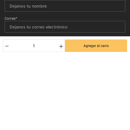
Correo*
Quiero recibir el newsletter con promociones.
－
＋
Agregar al carro
Suscribirse
Ayuda al cliente
Términos y condiciones
Contactanos