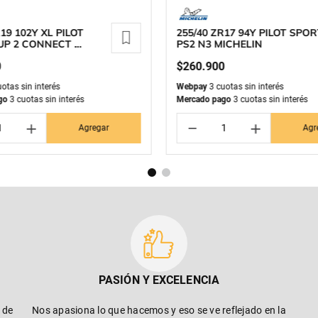
19 102Y XL PILOT
255/40 ZR17 94Y PILOT SPO
UP 2 CONNECT
PS2 N3 MICHELIN
N
0
$
260
.
900
otas sin interés
Webpay
3 cuotas sin interés
go
3 cuotas sin interés
Mercado pago
3 cuotas sin interés
＋
－
＋
Agregar
Agr
PASIÓN Y EXCELENCIA
 de
Nos apasiona lo que hacemos y eso se ve reflejado en la