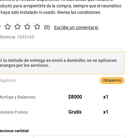
oducto para arrepentirte de la compra, siempre que el neumático
 haya sido instalado ni usado. Revisa las condiciones.
(
0
)
ferencia
:
1033165
i tu método de entrega es envió a domicilio, no se aplicaran
ecargos por los servicios.
ligatorio
Obligatorio
$
8000
x
1
ontaje y Balanceo
Gratis
x
1
evision Frenos