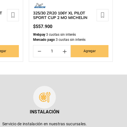
RT
325/30 ZR20 106Y XL PILOT
2
SPORT CUP 2 MO MICHELIN
A
$
557
.
900
$
Webpay
3 cuotas sin interés
We
Mercado pago
3 cuotas sin interés
Me
－
＋
egar
Agregar
INSTALACIÓN
Servicio de instalación en nuestras sucursales.