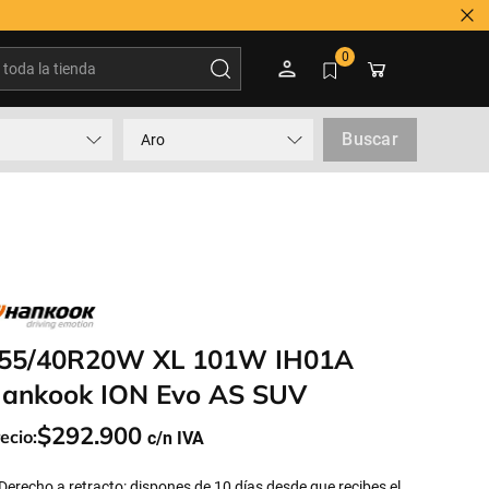
s duda? Contactar a 600 3600 500
oda la tienda
0
Buscar
Aro
55/40R20W XL 101W IH01A
ankook ION Evo AS SUV
$
292
.
900
ecio:
Derecho a retracto: dispones de 10 días desde que recibes el