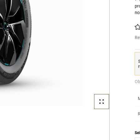
pr
no
Re
S
r
Ob
M
R