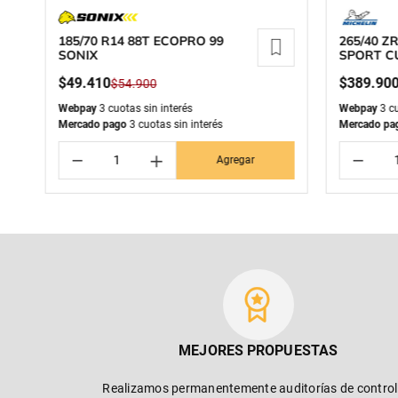
185/70 R14 88T ECOPRO 99
265/40 ZR
SONIX
SPORT C
MICHELI
$
49
.
410
$
389
.
90
$
54
.
900
Webpay
3 cuotas sin interés
Webpay
3 cu
Mercado pago
3 cuotas sin interés
Mercado pa
－
＋
－
Agregar
MEJORES PROPUESTAS
Realizamos permanentemente auditorías de control