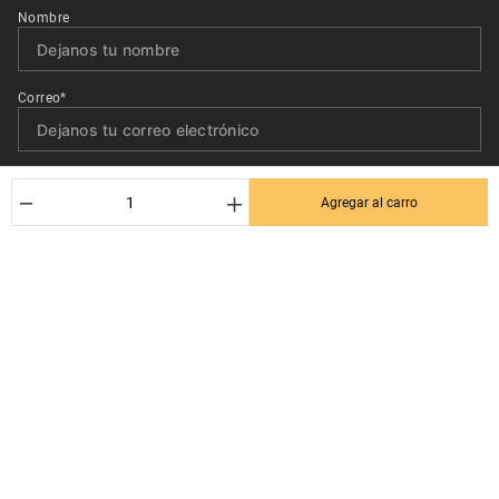
Nombre
Correo*
Quiero recibir el newsletter con promociones.
－
＋
Agregar al carro
Suscribirse
Ayuda al cliente
Términos y condiciones