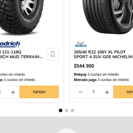
0 121-118Q
265/40 R22 106Y XL PILOT
ICH MUD TERRAIN
SPORT 4 SUV GOE MICHELIN
0
$
544
.
900
otas sin interés
Webpay
3 cuotas sin interés
go
3 cuotas sin interés
Mercado pago
3 cuotas sin interés
＋
－
＋
Agregar
Agr