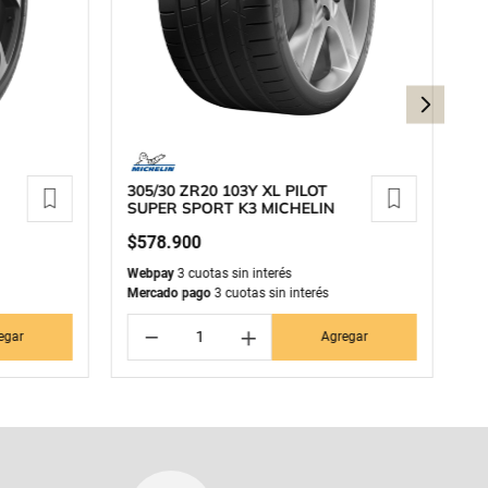
305/30 ZR20 103Y XL PILOT
27
SUPER SPORT K3 MICHELIN
S
$
578
.
900
$
Webpay
3 cuotas sin interés
We
Mercado pago
3 cuotas sin interés
Me
－
＋
egar
Agregar