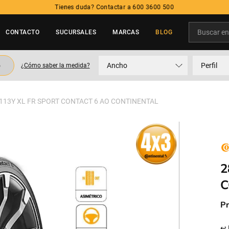
Tienes duda? Contactar a 600
Buscar en t
CONTACTO
SUCURSALES
MARCAS
BLOG
TÉRMINOS MÁS BUSCADOS
o
Ancho
Perfil
¿Cómo saber la medida?
1
.
neumatico
2
.
215
 113Y XL FR SPORT CONTACT 6 AO CONTINENTAL
3
.
235
4
.
195
5
.
245
2
C
Pr
↩ 