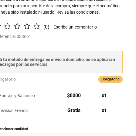
oducto para arrepentirte de la compra, siempre que el neumático
 haya sido instalado ni usado. Revisa las condiciones.
(
0
)
ferencia
:
033661
i tu método de entrega es envió a domicilio, no se aplicaran
ecargos por los servicios.
ligatorio
Obligatorio
$
8000
x
1
ontaje y Balanceo
Gratis
x
1
evision Frenos