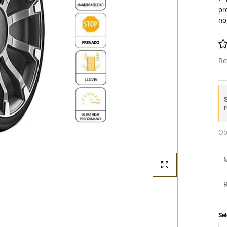
pr
no
Re
S
r
Ob
M
R