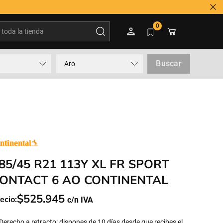
 3600 500
oda la tienda
0
Buscar
Aro
85/45 R21 113Y XL FR SPORT
ONTACT 6 AO CONTINENTAL
$
525
.
945
ecio:
Derecho a retracto: dispones de 10 días desde que recibes el