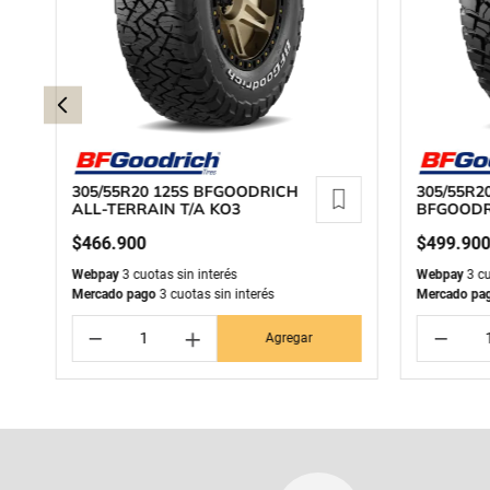
305/55R20 125S BFGOODRICH
305/55R2
ALL-TERRAIN T/A KO3
BFGOODR
T/A KM3
$
466
.
900
$
499
.
90
Webpay
3 cuotas sin interés
Webpay
3 cu
Mercado pago
3 cuotas sin interés
Mercado pa
－
＋
－
Agregar