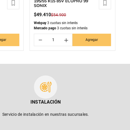
195/55 R15 85V ECOPRO 99
25
SONIX
M
$
49
.
410
$
$
54
.
900
Webpay
3 cuotas sin interés
We
Mercado pago
3 cuotas sin interés
Me
－
＋
egar
Agregar
INSTALACIÓN
Servicio de instalación en nuestras sucursales.