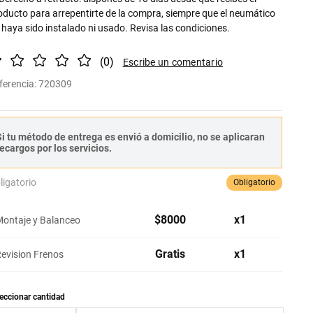
oducto para arrepentirte de la compra, siempre que el neumático
 haya sido instalado ni usado. Revisa las condiciones.
(
0
)
ferencia
:
720309
i tu método de entrega es envió a domicilio, no se aplicaran
ecargos por los servicios.
ligatorio
Obligatorio
$
8000
x
1
ontaje y Balanceo
Gratis
x
1
evision Frenos