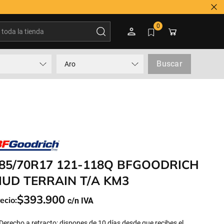
Tienes duda? Contactar a
oda la tienda
0
Buscar
Aro
85/70R17 121-118Q BFGOODRICH
UD TERRAIN T/A KM3
$
393
.
900
ecio:
Derecho a retracto: dispones de 10 días desde que recibes el