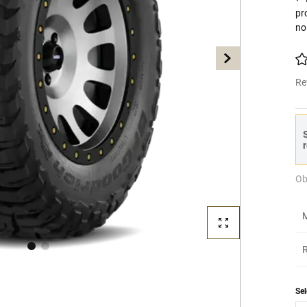
pr
no
Re
S
r
Ob
M
R