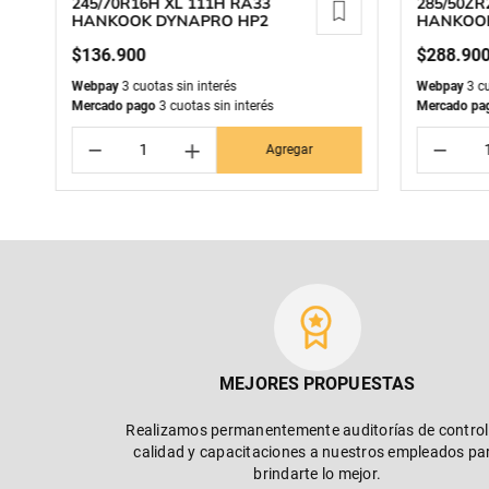
245/70R16H XL 111H RA33
285/50ZR
HANKOOK DYNAPRO HP2
HANKOOK
SUV
$
136
.
900
$
288
.
90
Webpay
3 cuotas sin interés
Webpay
3 cu
Mercado pago
3 cuotas sin interés
Mercado pa
－
＋
－
Agregar
MEJORES PROPUESTAS
Realizamos permanentemente auditorías de control
calidad y capacitaciones a nuestros empleados pa
brindarte lo mejor.