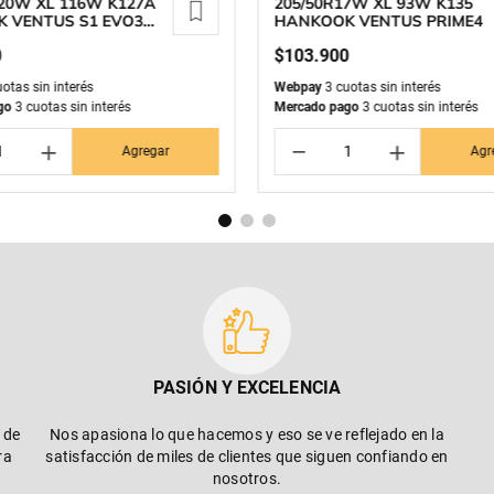
20W XL 116W K127A
205/50R17W XL 93W K135
 VENTUS S1 EVO3
HANKOOK VENTUS PRIME4
0
$
103
.
900
otas sin interés
Webpay
3 cuotas sin interés
go
3 cuotas sin interés
Mercado pago
3 cuotas sin interés
＋
－
＋
Agregar
Agr
PASIÓN Y EXCELENCIA
 de
Nos apasiona lo que hacemos y eso se ve reflejado en la
ra
satisfacción de miles de clientes que siguen confiando en
nosotros.