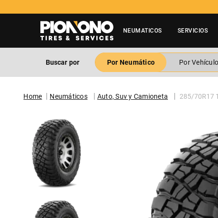
? Contactar a 600 3600 500
NEUMATICOS
SERVICIOS
Buscar por
Por Neumático
Por Vehícul
Neumáticos
Auto, Suv y Camioneta
285/70R17 