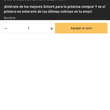
¡Entérate de los mejores Dctos% para tu próxima compra! Y se el
primero en enterarte de las últimas noticias en tu email.
Nombre
－
＋
Agregar al carro
Correo*
Quiero recibir el newsletter con promociones.
Suscribirse