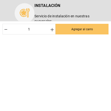
INSTALACIÓN
Servicio de instalación en nuestras
sucursales.
－
＋
Agregar al carro
SUSCRÍBETE AL NEWSLETTER
¡Entérate de los mejores Dctos% para tu próxima compra! Y se el
primero en enterarte de las últimas noticias en tu email.
Nombre
Correo*
Quiero recibir el newsletter con promociones.