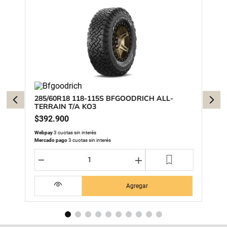
285/60R18 118-115S BFGOODRICH ALL-
TERRAIN T/A KO3
$
392
.
900
Webpay
3 cuotas sin interés
Mercado pago
3 cuotas sin interés
－
＋
Agregar