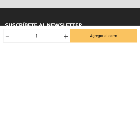
SUSCRÍBETE AL NEWSLETTER
－
＋
¡Entérate de los mejores Dctos% para tu próxima compra! Y se el
Agregar al carro
primero en enterarte de las últimas noticias en tu email.
Nombre
Correo*
Quiero recibir el newsletter con promociones.
Suscribirse