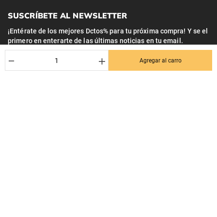
SUSCRÍBETE AL NEWSLETTER
¡Entérate de los mejores Dctos% para tu próxima compra! Y se el
primero en enterarte de las últimas noticias en tu email.
Nombre
－
＋
Agregar al carro
Correo*
Quiero recibir el newsletter con promociones.
Suscribirse