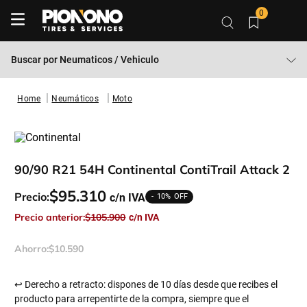
0
Buscar por
Neumaticos / Vehiculo
Neumáticos
Moto
90/90 R21 54H Continental ContiTrail Attack 2
$
95
.
310
Precio:
10%
Precio anterior:
$
105
.
900
Ahorro:
$
10
.
590
↩ Derecho a retracto: dispones de 10 días desde que recibes el
producto para arrepentirte de la compra, siempre que el