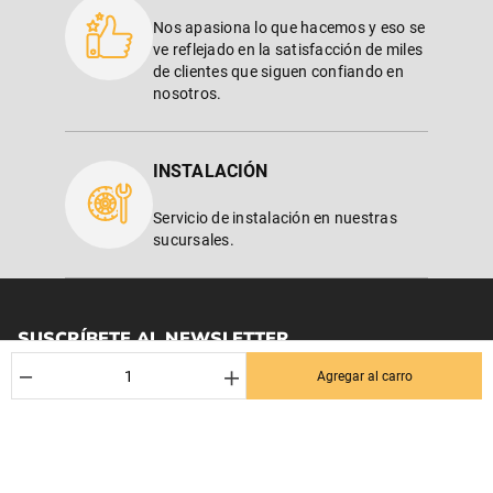
Nos apasiona lo que hacemos y eso se
ve reflejado en la satisfacción de miles
de clientes que siguen confiando en
nosotros.
INSTALACIÓN
Servicio de instalación en nuestras
sucursales.
SUSCRÍBETE AL NEWSLETTER
－
＋
¡Entérate de los mejores Dctos% para tu próxima compra! Y se el
Agregar al carro
primero en enterarte de las últimas noticias en tu email.
Nombre