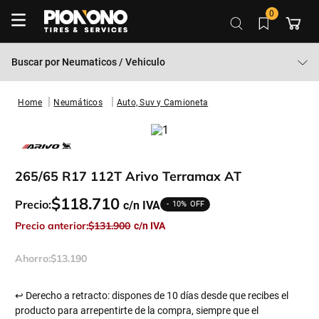
0
Buscar por
Neumaticos / Vehiculo
Neumáticos
Auto, Suv y Camioneta
265/65 R17 112T Arivo Terramax AT
$
118
.
710
Precio:
10%
Precio anterior:
$
131
.
900
Ahorro:
$
13
.
190
↩ Derecho a retracto: dispones de 10 días desde que recibes el
producto para arrepentirte de la compra, siempre que el