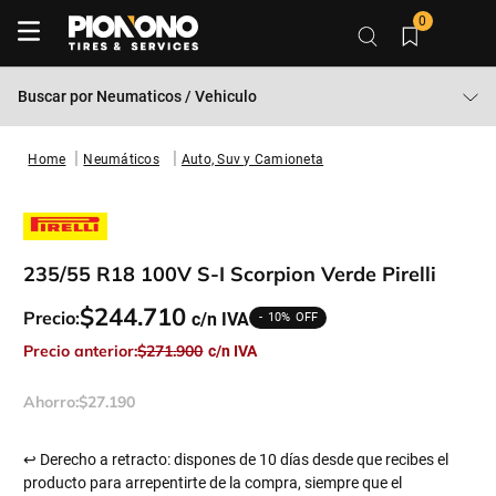
0
Buscar por
Neumaticos / Vehiculo
Neumáticos
Auto, Suv y Camioneta
235/55 R18 100V S-I Scorpion Verde Pirelli
$
244
.
710
Precio:
10%
Precio anterior:
$
271
.
900
Ahorro:
$
27
.
190
↩ Derecho a retracto: dispones de 10 días desde que recibes el
producto para arrepentirte de la compra, siempre que el