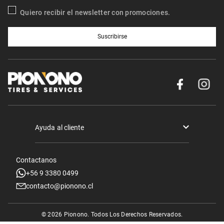
Quiero recibir el newsletter con promociones.
Suscribirse
Ayuda al cliente
Términos y condiciones
Contactanos
Politica de Seguridad y Privacidad
+56 9 3380 0499
contacto@pionono.cl
Mis pedidos
Sobre Nosotros
© 2026 Pionono. Todos Los Derechos Reservados.