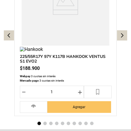
225/55R17Y 97Y K117B HANKOOK VENTUS
S1 EVO2
$
188
.
900
Webpay
3 cuotas sin interés
Mercado pago
3 cuotas sin interés
－
＋
Agregar