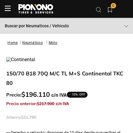
0
Buscar por
Neumaticos / Vehiculo
Neumáticos
Moto
150/70 B18 70Q M/C TL M+S Continental TKC
80
$
196
.
110
Precio:
10%
Precio anterior:
$
217
.
900
Ahorro:
$
21
.
790
↩ Derecho a retracto: dispones de 10 días desde que recibes el