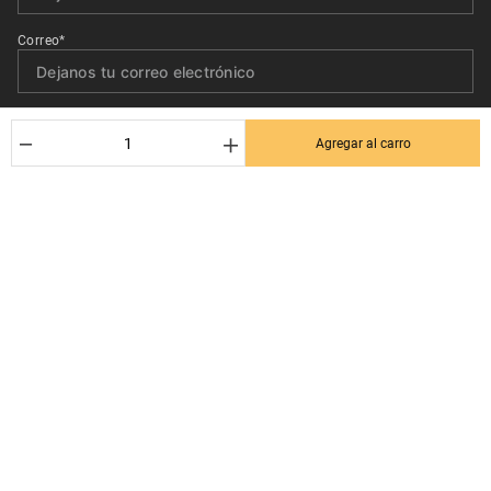
Correo*
Quiero recibir el newsletter con promociones.
－
＋
Agregar al carro
Suscribirse
Ayuda al cliente
Términos y condiciones
Contactanos
Politica de Seguridad y Privacidad
+56 9 3380 0499