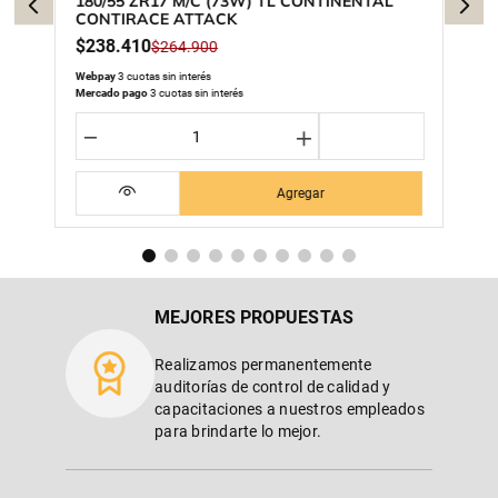
180/55 ZR17 M/C (73W) TL CONTINENTAL
CONTIRACE ATTACK
$
238
.
410
$
264
.
900
Webpay
3 cuotas sin interés
Mercado pago
3 cuotas sin interés
－
＋
Agregar
MEJORES PROPUESTAS
Realizamos permanentemente
auditorías de control de calidad y
capacitaciones a nuestros empleados
para brindarte lo mejor.