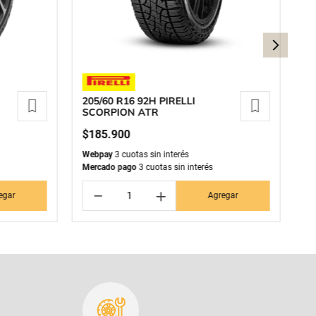
205/60 R16 92H PIRELLI
1
SCORPION ATR
A
$
185
.
900
$
Webpay
3 cuotas sin interés
We
Mercado pago
3 cuotas sin interés
Me
－
＋
egar
Agregar