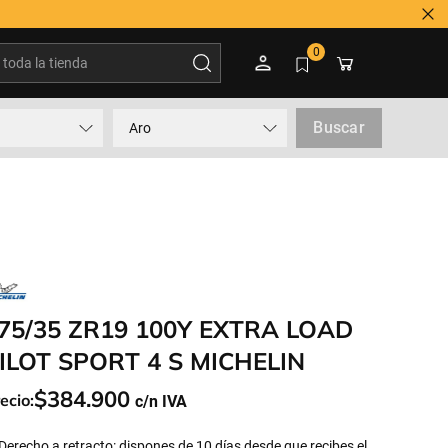
Tienes duda? Contactar a
oda la tienda
0
Buscar
Aro
75/35 ZR19 100Y EXTRA LOAD
ILOT SPORT 4 S MICHELIN
$
384
.
900
ecio:
Derecho a retracto: dispones de 10 días desde que recibes el