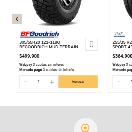
305/55R20 121-118Q
255/35 R
BFGOODRICH MUD TERRAIN
SPORT 4 
T/A KM3
$
499
.
900
$
364
.
90
Webpay
3 cuotas sin interés
Webpay
3 cu
Mercado pago
3 cuotas sin interés
Mercado pa
－
＋
－
Agregar