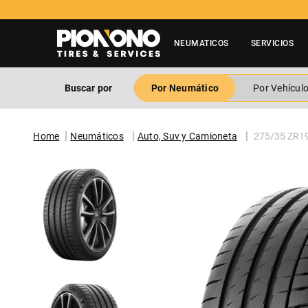
? Contactar a 600 3600 500
NEUMATICOS
SERVICIOS
Buscar por
Por Neumático
Por Vehícul
Neumáticos
Auto, Suv y Camioneta
275/35 ZR1