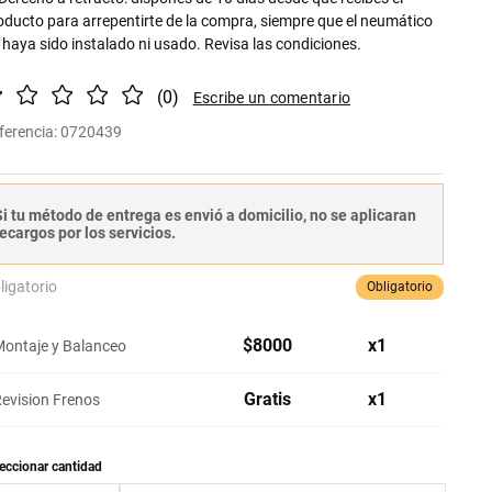
oducto para arrepentirte de la compra, siempre que el neumático
 haya sido instalado ni usado. Revisa las condiciones.
(
0
)
ferencia
:
0720439
i tu método de entrega es envió a domicilio, no se aplicaran
ecargos por los servicios.
ligatorio
Obligatorio
$
8000
x
1
ontaje y Balanceo
Gratis
x
1
evision Frenos