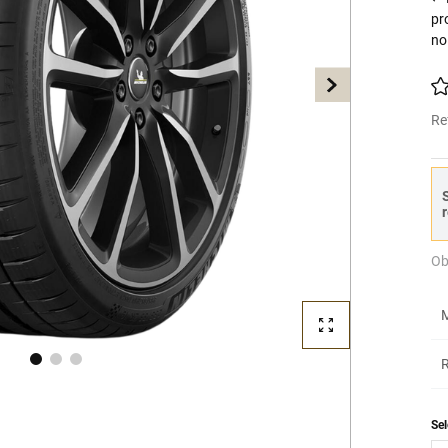
pr
no
Re
S
r
Ob
M
R