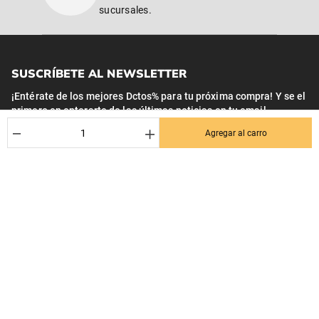
SUSCRÍBETE AL NEWSLETTER
¡Entérate de los mejores Dctos% para tu próxima compra! Y se el
primero en enterarte de las últimas noticias en tu email.
Nombre
Correo*
－
＋
Agregar al carro
Quiero recibir el newsletter con promociones.
Suscribirse