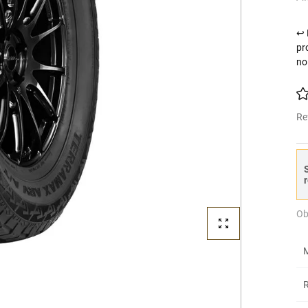
↩ 
pr
no
Re
S
r
Ob
M
R