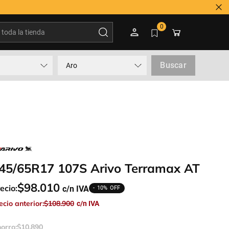
oda la tienda
0
Buscar
Aro
45/65R17 107S Arivo Terramax AT
$
98
.
010
ecio:
10%
ecio anterior:
$
108
.
900
orro:
$
10
.
890