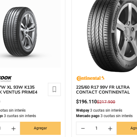
7W XL 93W K135
225/60 R17 99V FR ULTRA
 VENTUS PRIME4
CONTACT CONTINENTAL
0
$
196
.
110
$
217
.
900
otas sin interés
Webpay
3 cuotas sin interés
go
3 cuotas sin interés
Mercado pago
3 cuotas sin interés
＋
－
＋
Agregar
Agr