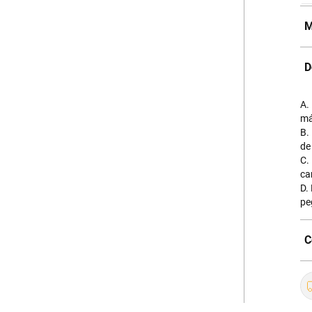
M
D
A.
má
B.
de
C.
ca
D.
pe
C