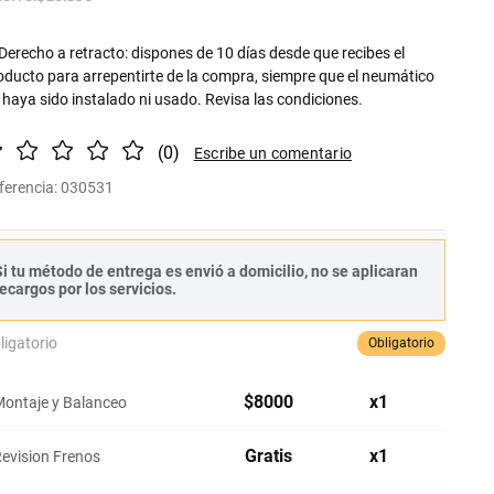
Derecho a retracto: dispones de 10 días desde que recibes el
oducto para arrepentirte de la compra, siempre que el neumático
 haya sido instalado ni usado. Revisa las condiciones.
(
0
)
ferencia
:
030531
i tu método de entrega es envió a domicilio, no se aplicaran
ecargos por los servicios.
ligatorio
Obligatorio
$
8000
x
1
ontaje y Balanceo
Gratis
x
1
evision Frenos