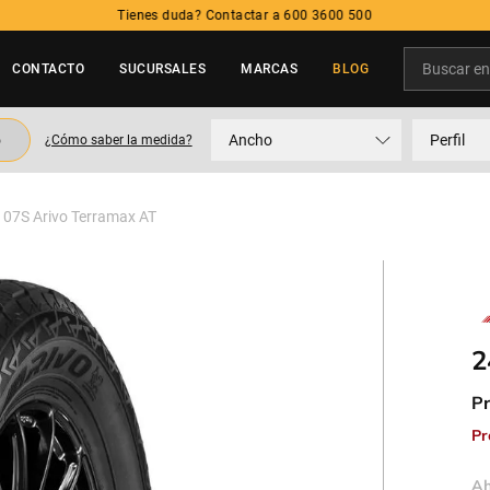
Tienes duda? Contactar a 600 3600 500
Buscar en t
CONTACTO
SUCURSALES
MARCAS
BLOG
TÉRMINOS MÁS BUSCADOS
o
Ancho
Perfil
¿Cómo saber la medida?
1
.
neumatico
2
.
215
07S Arivo Terramax AT
3
.
205
4
.
195
5
.
235
2
Pr
Pr
Ah