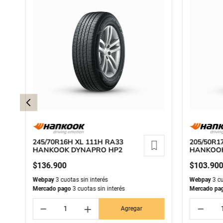
245/70R16H XL 111H RA33
205/50R1
HANKOOK DYNAPRO HP2
HANKOOK
$
136
.
900
$
103
.
90
Webpay
3 cuotas sin interés
Webpay
3 cu
Mercado pago
3 cuotas sin interés
Mercado pa
－
＋
－
Agregar