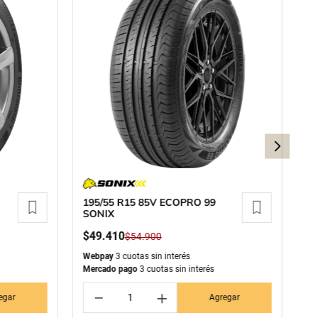
195/55 R15 85V ECOPRO 99
1
SONIX
M
$
49
.
410
$
$
54
.
900
Webpay
3 cuotas sin interés
We
Mercado pago
3 cuotas sin interés
Me
－
＋
egar
Agregar