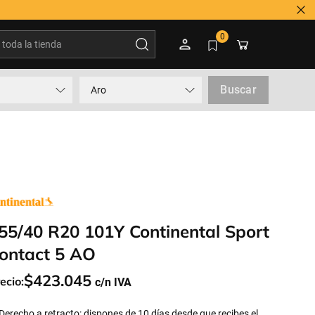
Tienes
oda la tienda
0
Buscar
Aro
55/40 R20 101Y Continental Sport
ontact 5 AO
$
423
.
045
ecio:
Derecho a retracto: dispones de 10 días desde que recibes el