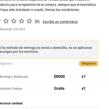
oducto para arrepentirte de la compra, siempre que el neumático
 haya sido instalado ni usado. Revisa las condiciones.
(
0
)
ferencia
:
031064
i tu método de entrega es envió a domicilio, no se aplicaran
ecargos por los servicios.
ligatorio
Obligatorio
$
8000
x
1
ontaje y Balanceo
Gratis
x
1
evision Frenos