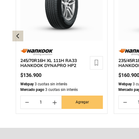
245/70R16H XL 111H RA33
235/45R1
HANKOOK DYNAPRO HP2
HANKOOK
$
136
.
900
$
160
.
90
Webpay
3 cuotas sin interés
Webpay
3 cu
Mercado pago
3 cuotas sin interés
Mercado pa
－
＋
－
Agregar