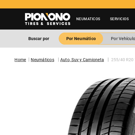
Tienes duda? Contactar a 600 3600 500
NEUMATICOS
SERVICIOS
Buscar por
Por Neumático
Por Vehícul
Neumáticos
Auto, Suv y Camioneta
255/40 R20 