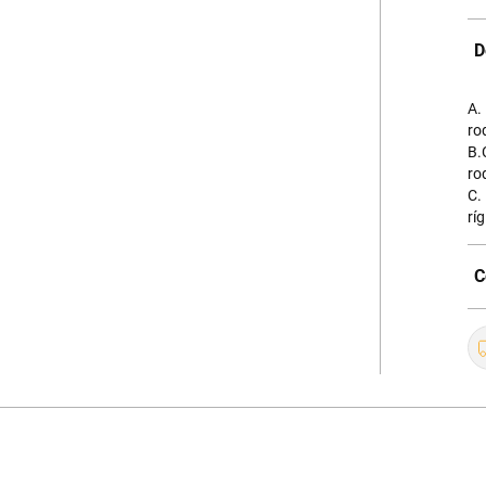
D
A.
ro
B.
ro
C.
rí
C