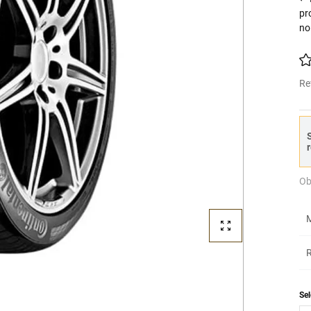
pr
no
Re
S
r
Ob
M
R