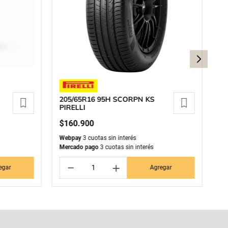
205/65R16 95H SCORPN KS
1
PIRELLI
S
$
160
.
900
$
Webpay
3 cuotas sin interés
We
Mercado pago
3 cuotas sin interés
Me
－
＋
egar
Agregar