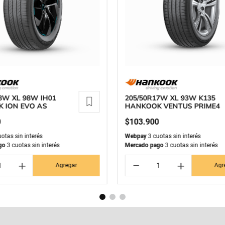
8W XL 98W IH01
205/50R17W XL 93W K135
 ION EVO AS
HANKOOK VENTUS PRIME4
0
$
103
.
900
otas sin interés
Webpay
3 cuotas sin interés
go
3 cuotas sin interés
Mercado pago
3 cuotas sin interés
＋
－
＋
Agregar
Agr