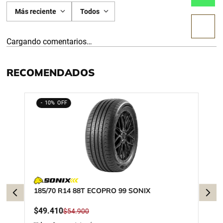
Más reciente
Todos
Cargando comentarios…
RECOMENDADOS
10%
185/70 R14 88T ECOPRO 99 SONIX
$
49
.
410
$
54
.
900