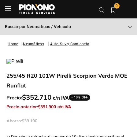
0
Buscar por
Neumaticos / Vehiculo
Neumáticos
Auto, Suv y Camioneta
255/45 R20 101W Pirelli Scorpion Verde MOE
Runflat
$
352
.
710
Precio:
10%
Precio anterior:
$
391
.
900
Ahorro:
$
39
.
190
↩ Derecho a retracto: dispones de 10 días desde que recibes el