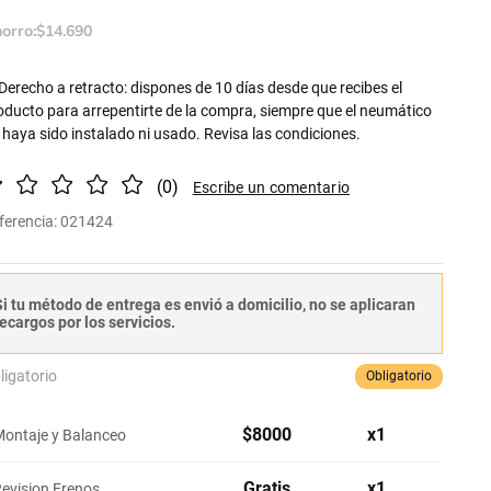
orro:
$
14
.
690
Derecho a retracto: dispones de 10 días desde que recibes el
oducto para arrepentirte de la compra, siempre que el neumático
 haya sido instalado ni usado. Revisa las condiciones.
(
0
)
ferencia
:
021424
i tu método de entrega es envió a domicilio, no se aplicaran
ecargos por los servicios.
ligatorio
Obligatorio
$
8000
x
1
ontaje y Balanceo
Gratis
x
1
evision Frenos