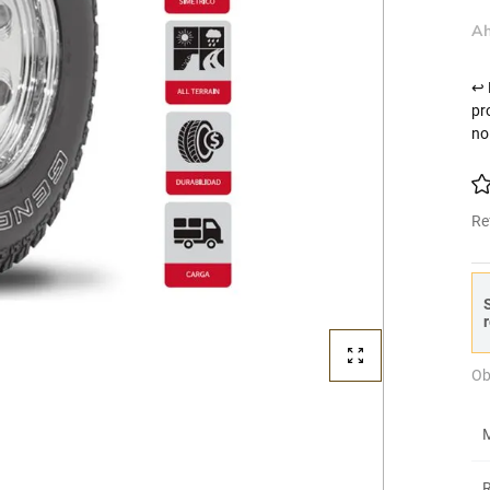
Ah
↩ 
pr
no
Re
S
r
Ob
M
R