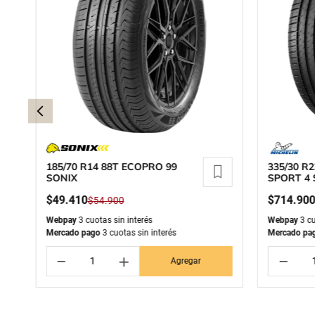
185/70 R14 88T ECOPRO 99
335/30 R2
SONIX
SPORT 4 
$
49
.
410
$
714
.
90
$
54
.
900
Webpay
3 cuotas sin interés
Webpay
3 cu
Mercado pago
3 cuotas sin interés
Mercado pa
－
＋
－
Agregar