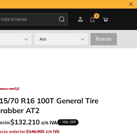
oda la tienda
0
Buscar
Aro
15/70 R16 100T General Tire
rabber AT2
$
132
.
210
ecio:
10%
ecio anterior:
$
146
.
900