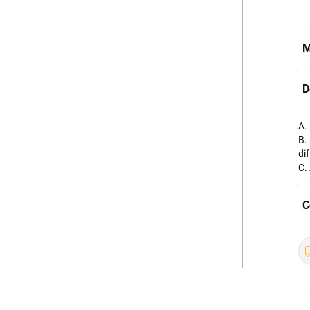
M
D
A.
B.
dif
C.
C