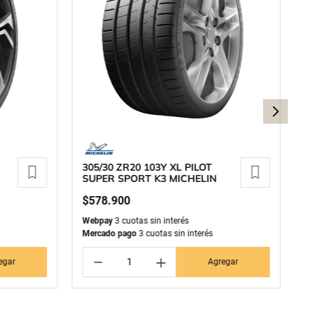
305/30 ZR20 103Y XL PILOT
2
SUPER SPORT K3 MICHELIN
C
$
578
.
900
$
Webpay
3 cuotas sin interés
We
Mercado pago
3 cuotas sin interés
Me
－
＋
egar
Agregar