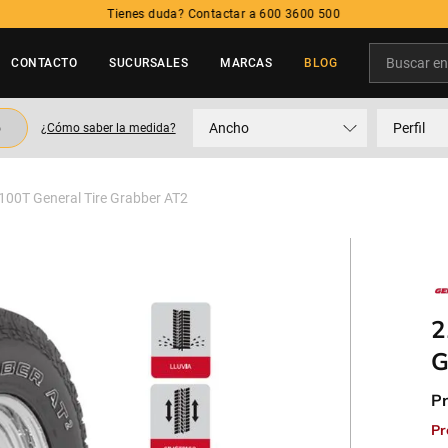
Tienes duda? Contactar a 600 3600 500
Buscar en t
CONTACTO
SUCURSALES
MARCAS
BLOG
TÉRMINOS MÁS BUSCADOS
o
Ancho
Perfil
¿Cómo saber la medida?
1
.
neumatico
2
.
215
100T General Tire Grabber AT2
3
.
235
4
.
195
5
.
245
2
G
Pr
Pr