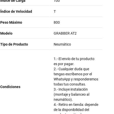
Índice de Carga
100
Índice de Velocidad
T
Peso Máximo
800
Modelo
GRABBER AT2
Tipo de Producto
Neumático
1.- El envío de tu producto
es por pagar.
2.- Cualquier duda que
tengas escríbenos por el
WhatsApp y responderemos
todas tus consultas.
Condiciones
3.- Incluye instalación
(montaje y balanceo al
neumático).
4.- Retiro en tienda: depende
de la disponibilidad del