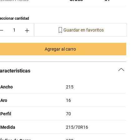
－
＋
Agregar al carro
aracteristicas
Ancho
215
Aro
16
Perfil
70
Medida
215/70R16