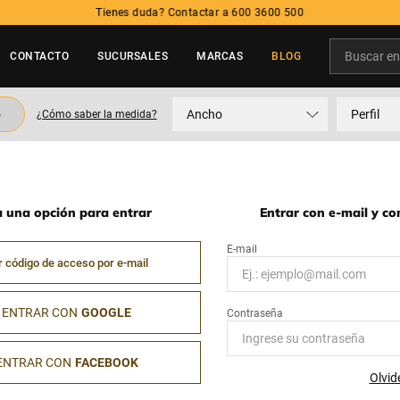
Tienes duda? Contactar a 600 3600 500
Buscar en t
CONTACTO
SUCURSALES
MARCAS
BLOG
TÉRMINOS MÁS BUSCADOS
o
Ancho
Perfil
¿Cómo saber la medida?
1
.
neumatico
2
.
215
3
.
195
a una opción para entrar
Entrar con e-mail y c
4
.
235
5
.
245
r código de acceso por e-mail
ENTRAR CON
GOOGLE
ENTRAR CON
FACEBOOK
Olvid