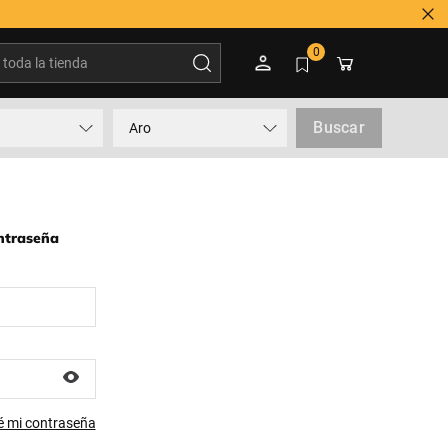
oda la tienda
0
Buscar
Aro
ontraseña
é mi contraseña