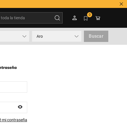
oda la tienda
0
Buscar
Aro
ontraseña
é mi contraseña