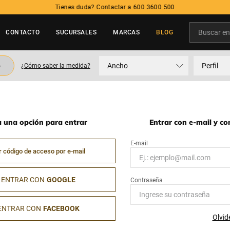
Tienes duda? Contactar a 600 3600 500
Buscar en t
CONTACTO
SUCURSALES
MARCAS
BLOG
TÉRMINOS MÁS BUSCADOS
o
Ancho
Perfil
¿Cómo saber la medida?
1
.
neumatico
2
.
215
3
.
205
a una opción para entrar
Entrar con e-mail y c
4
.
195
5
.
235
r código de acceso por e-mail
ENTRAR CON
GOOGLE
ENTRAR CON
FACEBOOK
Olvid