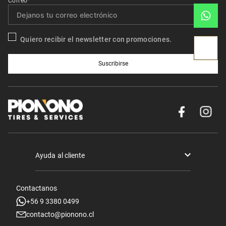
Correo*
Quiero recibir el newsletter con promociones.
Suscribirse
Ayuda al cliente
Términos y condiciones
Contactanos
Politica de Seguridad y Privacidad
+56 9 3380 0499
contacto@pionono.cl
Mis pedidos