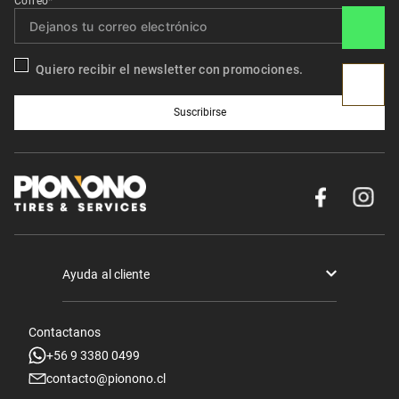
Correo*
Quiero recibir el newsletter con promociones.
Suscribirse
Ayuda al cliente
Términos y condiciones
Contactanos
Politica de Seguridad y Privacidad
+56 9 3380 0499
contacto@pionono.cl
Mis pedidos