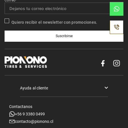
Correo*
Quiero recibir el newsletter con promociones.
Suscribirse
Ayuda al cliente
Términos y condiciones
Contactanos
Politica de Seguridad y Privacidad
+56 9 3380 0499
contacto@pionono.cl
Mis pedidos