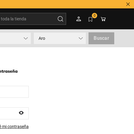
oda la tienda
0
Buscar
Aro
ontraseña
é mi contraseña