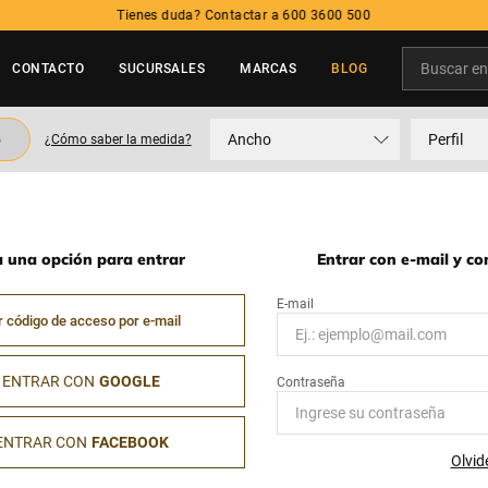
Tienes duda? Contactar a 600 3600 500
Buscar en t
CONTACTO
SUCURSALES
MARCAS
BLOG
TÉRMINOS MÁS BUSCADOS
o
Ancho
Perfil
¿Cómo saber la medida?
1
.
neumatico
2
.
215
3
.
195
a una opción para entrar
Entrar con e-mail y c
4
.
235
5
.
245
r código de acceso por e-mail
ENTRAR CON
GOOGLE
ENTRAR CON
FACEBOOK
Olvid