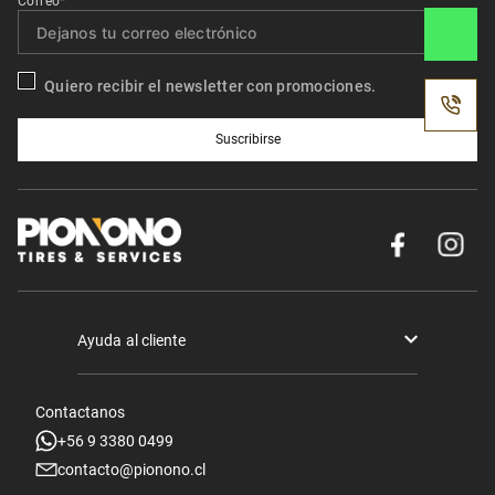
Correo*
Quiero recibir el newsletter con promociones.
Suscribirse
Ayuda al cliente
Términos y condiciones
Contactanos
Politica de Seguridad y Privacidad
+56 9 3380 0499
contacto@pionono.cl
Mis pedidos