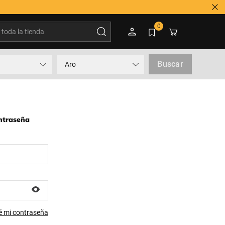
oda la tienda
0
Buscar
Aro
ontraseña
é mi contraseña