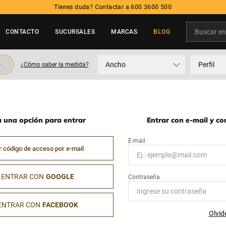
Tienes duda? Contactar a 600 3600 500
Buscar en t
CONTACTO
SUCURSALES
MARCAS
BLOG
TÉRMINOS MÁS BUSCADOS
o
Ancho
Perfil
¿Cómo saber la medida?
1
.
neumatico
2
.
215
3
.
195
a una opción para entrar
Entrar con e-mail y c
4
.
235
5
.
245
r código de acceso por e-mail
ENTRAR CON
GOOGLE
ENTRAR CON
FACEBOOK
Olvid