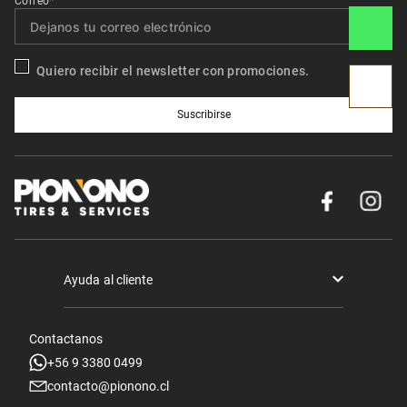
Correo*
Quiero recibir el newsletter con promociones.
Suscribirse
Ayuda al cliente
Términos y condiciones
Contactanos
Politica de Seguridad y Privacidad
+56 9 3380 0499
contacto@pionono.cl
Mis pedidos