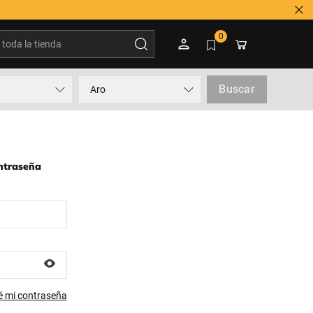
oda la tienda
0
Buscar
Aro
ontraseña
é mi contraseña