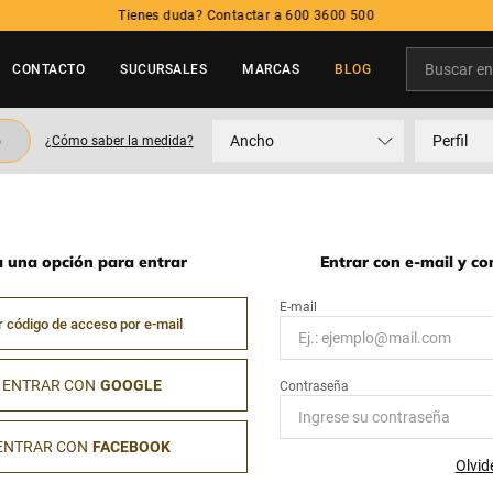
Tienes duda? Contactar a 600 3600 500
Buscar en t
CONTACTO
SUCURSALES
MARCAS
BLOG
TÉRMINOS MÁS BUSCADOS
o
Ancho
Perfil
¿Cómo saber la medida?
1
.
neumatico
2
.
215
3
.
205
a una opción para entrar
Entrar con e-mail y c
4
.
195
5
.
235
r código de acceso por e-mail
ENTRAR CON
GOOGLE
ENTRAR CON
FACEBOOK
Olvid