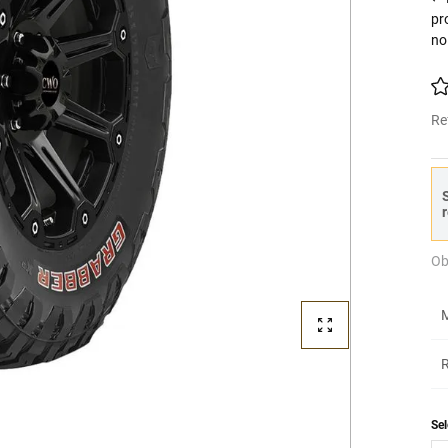
pr
no
Re
S
r
Ob
M
R