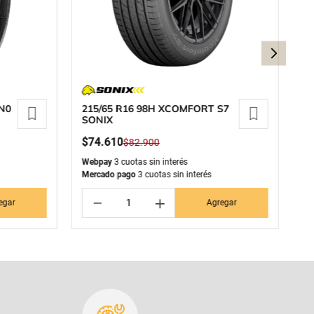
 N0
215/65 R16 98H XCOMFORT S7
23
SONIX
S
$
74
.
610
$
$
82
.
900
Webpay
3 cuotas sin interés
We
Mercado pago
3 cuotas sin interés
Me
－
＋
egar
Agregar