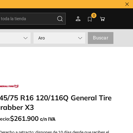
oda la tienda
0
Buscar
Aro
45/75 R16 120/116Q General Tire
rabber X3
$
261
.
900
ecio:
Derecho a retracto: dispones de 10 días desde que recibes el