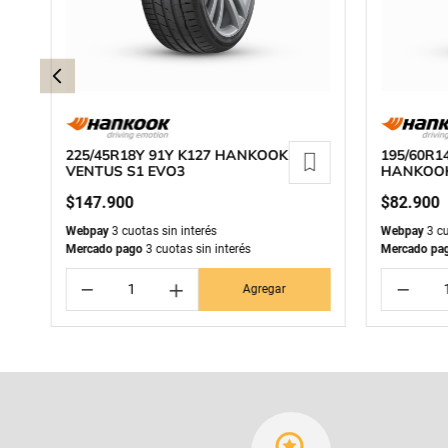
225/45R18Y 91Y K127 HANKOOK
195/60R1
VENTUS S1 EVO3
HANKOOK
$
147
.
900
$
82
.
900
Webpay
3 cuotas sin interés
Webpay
3 cu
Mercado pago
3 cuotas sin interés
Mercado pa
－
＋
－
Agregar