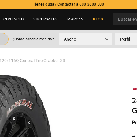
Tienes duda? Contactar a 600 3600 500
Buscar en t
CONTACTO
SUCURSALES
MARCAS
BLOG
TÉRMINOS MÁS BUSCADOS
o
Ancho
Perfil
¿Cómo saber la medida?
1
.
neumatico
2
.
215
120/116Q General Tire Grabber X3
3
.
205
4
.
195
5
.
235
2
G
Pr
↩ 