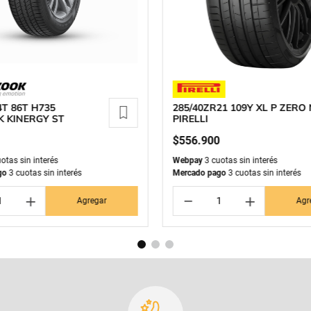
4T 86T H735
285/40ZR21 109Y XL P ZERO
 KINERGY ST
PIRELLI
$
556
.
900
otas sin interés
Webpay
3 cuotas sin interés
go
3 cuotas sin interés
Mercado pago
3 cuotas sin interés
＋
－
＋
Agregar
Agr