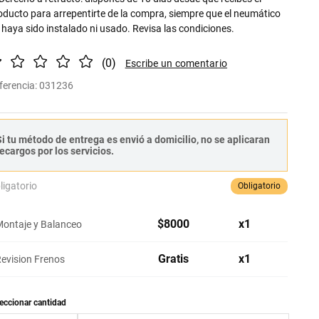
oducto para arrepentirte de la compra, siempre que el neumático
 haya sido instalado ni usado. Revisa las condiciones.
(
0
)
ferencia
:
031236
i tu método de entrega es envió a domicilio, no se aplicaran
ecargos por los servicios.
ligatorio
Obligatorio
$
8000
x
1
ontaje y Balanceo
Gratis
x
1
evision Frenos