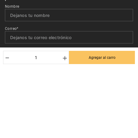
Nombre
Correo*
Quiero recibir el newsletter con promociones.
－
＋
Agregar al carro
Suscribirse
Ayuda al cliente
Términos y condiciones