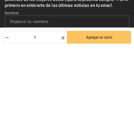
primero en enterarte de las últimas noticias en tu email.
Nombre
Correo*
－
＋
Agregar al carro
Quiero recibir el newsletter con promociones.
Suscribirse
Ayuda al cliente