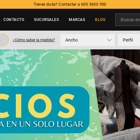
Tienes duda? Contactar a 600 3600 500
Buscar en t
CONTACTO
SUCURSALES
MARCAS
BLOG
TÉRMINOS MÁS BUSCADOS
o
Ancho
Perfil
¿Cómo saber la medida?
1
.
neumatico
2
.
215
3
.
235
4
.
195
5
.
245