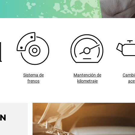
Sistema de
Mantención de
Cambi
frenos
kilometraje
ace
ÚN