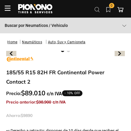
0
Buscar por
Neumaticos / Vehiculo
Neumáticos
Auto, Suv y Camioneta
185/55 R15 82H FR Continental Power
Contact 2
$
89
.
010
Precio:
10%
Precio anterior:
$
98
.
900
Ahorro:
$
9890
↩ Derecho a retracto: dispones de 10 días desde que recibes el