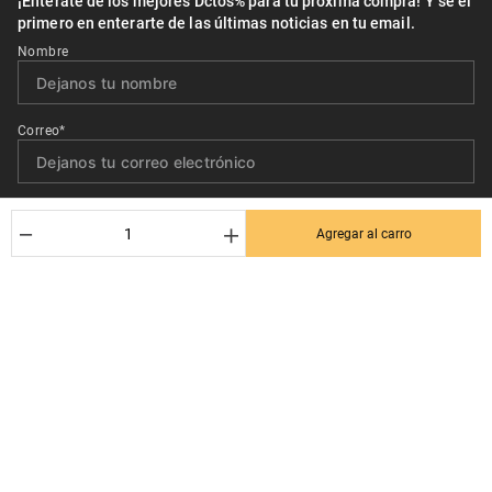
¡Entérate de los mejores Dctos% para tu próxima compra! Y se el
primero en enterarte de las últimas noticias en tu email.
Nombre
Correo*
Quiero recibir el newsletter con promociones.
－
＋
Agregar al carro
Suscribirse
Ayuda al cliente