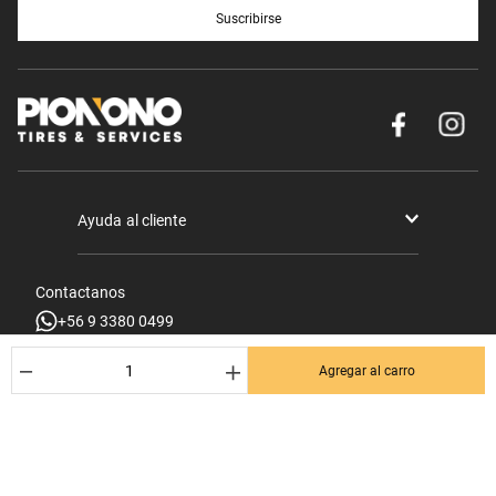
Nos apasiona lo que hacemos y eso se
ve reflejado en la satisfacción de miles
de clientes que siguen confiando en
nosotros.
INSTALACIÓN
Servicio de instalación en nuestras
sucursales.
SUSCRÍBETE AL NEWSLETTER
－
＋
Agregar al carro
¡Entérate de los mejores Dctos% para tu próxima compra! Y se el
primero en enterarte de las últimas noticias en tu email.
Nombre