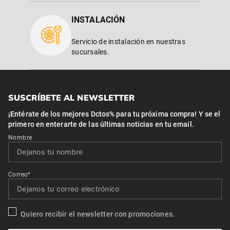
$
615
.
900
Webpay
3 cuotas sin interés
Mercado pago
3 cuotas sin interés
－
＋
Agregar
MEJORES PROPUESTAS
Realizamos permanentemente
auditorías de control de calidad y
capacitaciones a nuestros empleados
para brindarte lo mejor.
PASIÓN Y EXCELENCIA