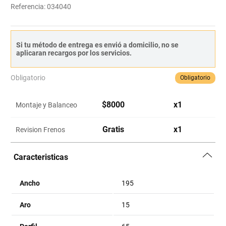
Referencia
:
034040
Si tu método de entrega es envió a domicilio, no se
aplicaran recargos por los servicios.
Obligatorio
Obligatorio
$
8000
x
1
Montaje y Balanceo
Gratis
x
1
Revision Frenos
Caracteristicas
Ancho
195
Aro
15