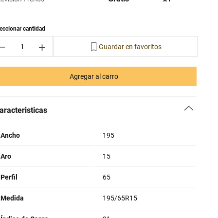
－
＋
Agregar al carro
aracteristicas
Ancho
195
Aro
15
Perfil
65
Medida
195/65R15