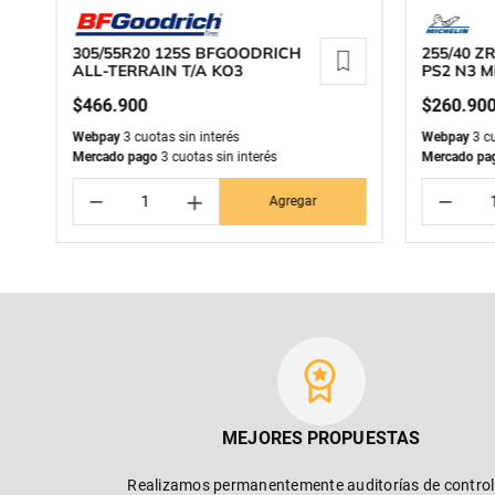
305/55R20 125S BFGOODRICH
255/40 Z
ALL-TERRAIN T/A KO3
PS2 N3 M
$
466
.
900
$
260
.
90
Webpay
3 cuotas sin interés
Webpay
3 cu
Mercado pago
3 cuotas sin interés
Mercado pa
－
＋
－
Agregar
MEJORES PROPUESTAS
Realizamos permanentemente auditorías de control