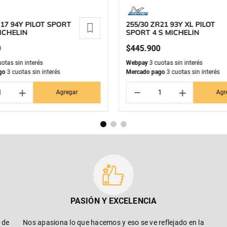
R17 94Y PILOT SPORT
255/30 ZR21 93Y XL PILOT
ICHELIN
SPORT 4 S MICHELIN
0
$
445
.
900
otas sin interés
Webpay
3 cuotas sin interés
go
3 cuotas sin interés
Mercado pago
3 cuotas sin interés
＋
－
＋
Agregar
Agr
PASIÓN Y EXCELENCIA
 de
Nos apasiona lo que hacemos y eso se ve reflejado en la