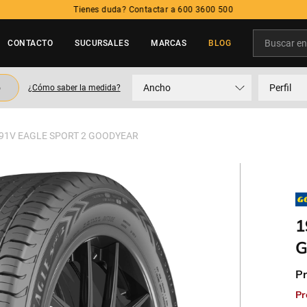
Tienes duda? Contactar a 600 3600 500
Buscar en t
CONTACTO
SUCURSALES
MARCAS
BLOG
TÉRMINOS MÁS BUSCADOS
o
Ancho
Perfil
¿Cómo saber la medida?
1
.
neumatico
2
.
215
 91V EAGLE SPORT 2 GOODYEAR
3
.
195
4
.
235
5
.
245
1
G
Pr
Pr