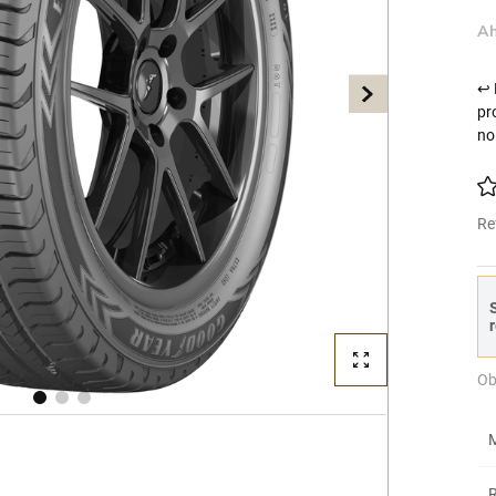
Ah
↩ 
pr
no
Re
S
r
Ob
M
R