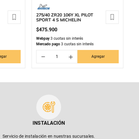
275/40 ZR20 106Y XL PILOT
27
SPORT 4 S MICHELIN
3
$
475
.
900
$
Webpay
3 cuotas sin interés
We
Mercado pago
3 cuotas sin interés
Me
－
＋
egar
Agregar
INSTALACIÓN
Servicio de instalación en nuestras sucursales.