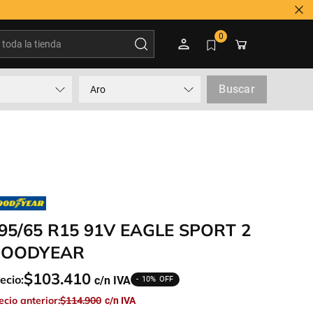
oda la tienda
0
Buscar
Aro
95/65 R15 91V EAGLE SPORT 2
OODYEAR
$
103
.
410
ecio:
10%
ecio anterior:
$
114
.
900