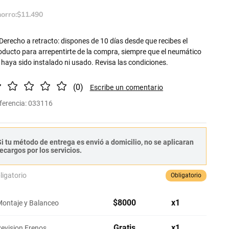
orro:
$
11
.
490
Derecho a retracto: dispones de 10 días desde que recibes el
oducto para arrepentirte de la compra, siempre que el neumático
 haya sido instalado ni usado. Revisa las condiciones.
(
0
)
ferencia
:
033116
i tu método de entrega es envió a domicilio, no se aplicaran
ecargos por los servicios.
ligatorio
Obligatorio
$
8000
x
1
ontaje y Balanceo
Gratis
x
1
evision Frenos