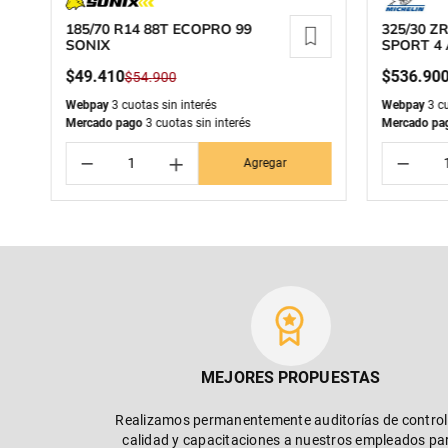
185/70 R14 88T ECOPRO 99
325/30 ZR
SONIX
SPORT 4
MICHELI
$
49
.
410
$
536
.
90
$
54
.
900
Webpay
3 cuotas sin interés
Webpay
3 cu
Mercado pago
3 cuotas sin interés
Mercado pa
－
＋
－
Agregar
MEJORES PROPUESTAS
Realizamos permanentemente auditorías de control
calidad y capacitaciones a nuestros empleados pa