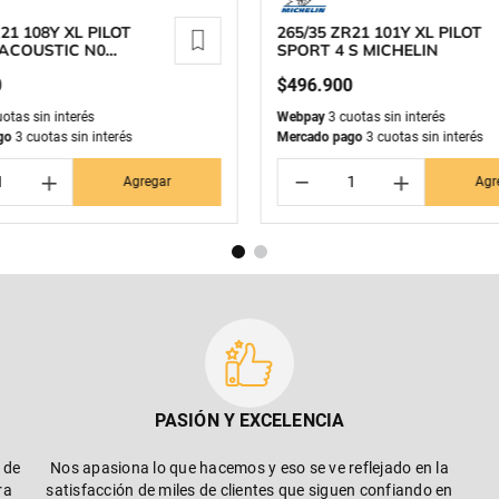
21 108Y XL PILOT
265/35 ZR21 101Y XL PILOT
 ACOUSTIC N0
SPORT 4 S MICHELIN
N
0
$
496
.
900
otas sin interés
Webpay
3 cuotas sin interés
go
3 cuotas sin interés
Mercado pago
3 cuotas sin interés
＋
－
＋
Agregar
Agr
PASIÓN Y EXCELENCIA
 de
Nos apasiona lo que hacemos y eso se ve reflejado en la
ra
satisfacción de miles de clientes que siguen confiando en