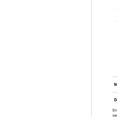
M
D
En
ne