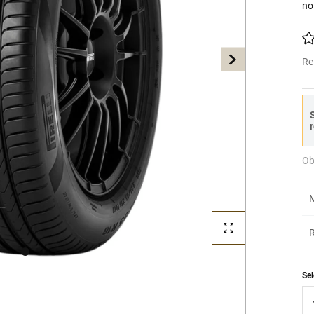
no
Re
S
r
Ob
M
R