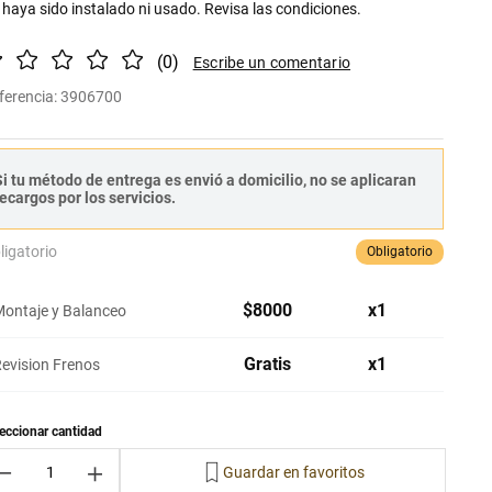
 haya sido instalado ni usado. Revisa las condiciones.
(
0
)
ferencia
:
3906700
i tu método de entrega es envió a domicilio, no se aplicaran
ecargos por los servicios.
ligatorio
Obligatorio
$
8000
x
1
ontaje y Balanceo
Gratis
x
1
evision Frenos
－
＋