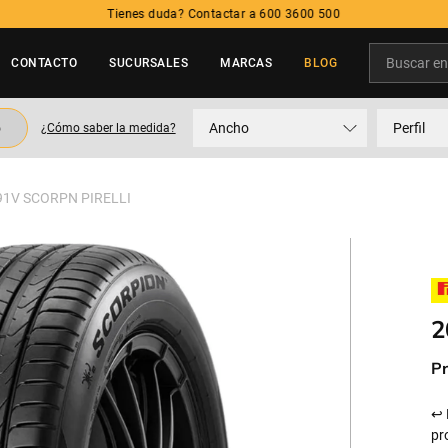
Tienes duda? Contactar a 600 3600 500
Buscar en t
CONTACTO
SUCURSALES
MARCAS
BLOG
TÉRMINOS MÁS BUSCADOS
o
Ancho
Perfil
¿Cómo saber la medida?
1
.
neumatico
2
.
215
91V SCORPN PIRELLI
3
.
205
4
.
195
5
.
235
2
Pr
↩ 
pr