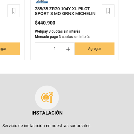
285/35 ZR20 104Y XL PILOT
23
SPORT 3 MO GRNX MICHELIN
M
$
440
.
900
$
Webpay
3 cuotas sin interés
We
Mercado pago
3 cuotas sin interés
Me
－
＋
egar
Agregar
INSTALACIÓN
Servicio de instalación en nuestras sucursales.