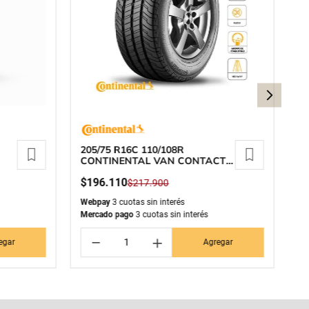
205/75 R16C 110/108R
20
CONTINENTAL VAN CONTACT
C
100
1
$
196
.
110
$
$
217
.
900
Webpay
3 cuotas sin interés
We
Mercado pago
3 cuotas sin interés
Me
－
＋
egar
Agregar