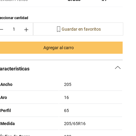
－
＋
Agregar al carro
aracteristicas
Ancho
205
Aro
16
Perfil
65
Medida
205/65R16