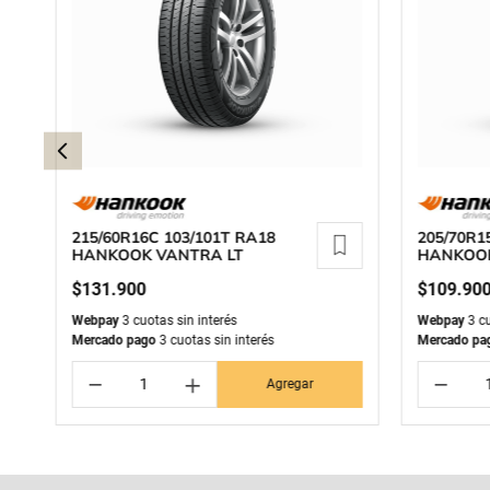
215/60R16C 103/101T RA18
205/70R1
HANKOOK VANTRA LT
HANKOOK
$
131
.
900
$
109
.
90
Webpay
3 cuotas sin interés
Webpay
3 cu
Mercado pago
3 cuotas sin interés
Mercado pa
－
＋
－
Agregar