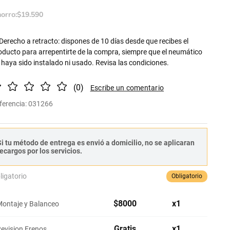
orro:
$
19
.
590
Derecho a retracto: dispones de 10 días desde que recibes el
oducto para arrepentirte de la compra, siempre que el neumático
 haya sido instalado ni usado. Revisa las condiciones.
(
0
)
ferencia
:
031266
i tu método de entrega es envió a domicilio, no se aplicaran
ecargos por los servicios.
ligatorio
Obligatorio
$
8000
x
1
ontaje y Balanceo
Gratis
x
1
evision Frenos