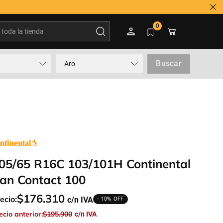
Tienes duda? Contactar a 600 3600 500
oda la tienda
0
Buscar
Aro
05/65 R16C 103/101H Continental
an Contact 100
$
176
.
310
ecio:
10%
ecio anterior:
$
195
.
900