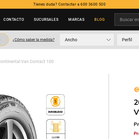
Buscar en t
CONTACTO
SUCURSALES
MARCAS
BLOG
TÉRMINOS MÁS BUSCADOS
o
Ancho
Perfil
¿Cómo saber la medida?
1
.
neumatico
2
.
215
ntinental Van Contact 100
3
.
235
4
.
195
5
.
245
2
V
Pr
Pr