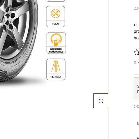
Ah
↩ 
pr
no
Re
S
r
Ob
M
R