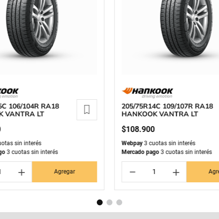
5C 106/104R RA18
205/75R14C 109/107R RA18
 VANTRA LT
HANKOOK VANTRA LT
0
$
108
.
900
otas sin interés
Webpay
3 cuotas sin interés
go
3 cuotas sin interés
Mercado pago
3 cuotas sin interés
＋
－
＋
Agregar
Agr