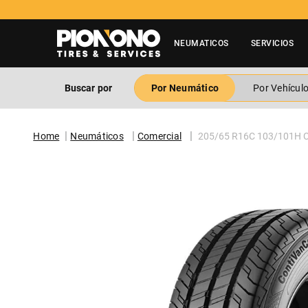
NEUMATICOS
SERVICIOS
Buscar por
Por Neumático
Por Vehícul
Neumáticos
Comercial
205/65 R16C 103/101H Co