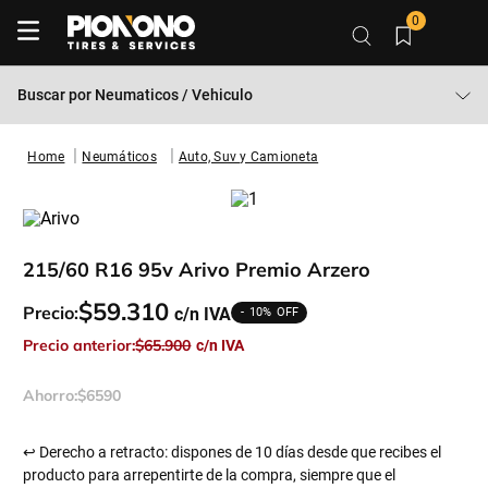
0
Buscar por
Neumaticos / Vehiculo
Neumáticos
Auto, Suv y Camioneta
215/60 R16 95v Arivo Premio Arzero
$
59
.
310
Precio:
10%
Precio anterior:
$
65
.
900
Ahorro:
$
6590
↩ Derecho a retracto: dispones de 10 días desde que recibes el
producto para arrepentirte de la compra, siempre que el