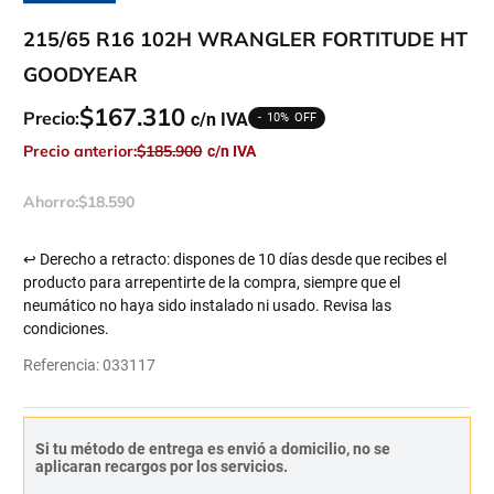
215/65 R16 102H WRANGLER FORTITUDE HT
GOODYEAR
$
167
.
310
Precio:
10%
Precio anterior:
$
185
.
900
Ahorro:
$
18
.
590
↩ Derecho a retracto: dispones de 10 días desde que recibes el
producto para arrepentirte de la compra, siempre que el
neumático no haya sido instalado ni usado. Revisa las
condiciones.
Referencia
:
033117
Si tu método de entrega es envió a domicilio, no se
aplicaran recargos por los servicios.