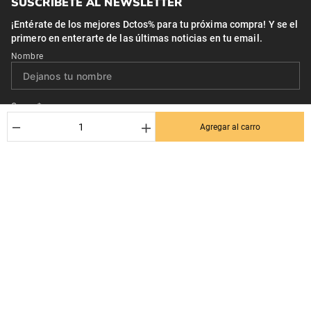
SUSCRÍBETE AL NEWSLETTER
¡Entérate de los mejores Dctos% para tu próxima compra! Y se el
primero en enterarte de las últimas noticias en tu email.
Nombre
Correo*
－
＋
Agregar al carro
Quiero recibir el newsletter con promociones.
Suscribirse